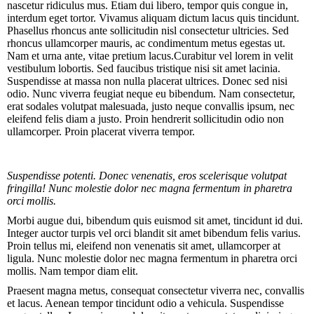
nascetur ridiculus mus. Etiam dui libero, tempor quis congue in,
interdum eget tortor. Vivamus aliquam dictum lacus quis tincidunt.
Phasellus rhoncus ante sollicitudin nisl consectetur ultricies. Sed
rhoncus ullamcorper mauris, ac condimentum metus egestas ut.
Nam et urna ante, vitae pretium lacus.Curabitur vel lorem in velit
vestibulum lobortis. Sed faucibus tristique nisi sit amet lacinia.
Suspendisse at massa non nulla placerat ultrices. Donec sed nisi
odio. Nunc viverra feugiat neque eu bibendum. Nam consectetur,
erat sodales volutpat malesuada, justo neque convallis ipsum, nec
eleifend felis diam a justo. Proin hendrerit sollicitudin odio non
ullamcorper. Proin placerat viverra tempor.
Suspendisse potenti. Donec venenatis, eros scelerisque volutpat
fringilla! Nunc molestie dolor nec magna fermentum in pharetra
orci mollis.
Morbi augue dui, bibendum quis euismod sit amet, tincidunt id dui.
Integer auctor turpis vel orci blandit sit amet bibendum felis varius.
Proin tellus mi, eleifend non venenatis sit amet, ullamcorper at
ligula. Nunc molestie dolor nec magna fermentum in pharetra orci
mollis. Nam tempor diam elit.
Praesent magna metus, consequat consectetur viverra nec, convallis
et lacus. Aenean tempor tincidunt odio a vehicula. Suspendisse