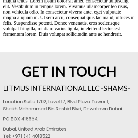
magna tellus. Lorem ipsum dolor sit amet, consectetur adipiscing
elit. Vestibulum in tempus lorem. Vivamus ullamcorper leo risus,
non vehicula odio. In consectetur viverra ante, eget vulputate
magna aliquam in. Ut sem arcu, consequat quis lacinia id, ultrices in
felis. Suspendisse potenti. Donec venenatis, eros scelerisque
volutpat fringilla, mi diam varius ligula, in eleifend lectus est
fermentum lorem. Duis volutpat sollicitudin ante ac hendrerit.
GET IN TOUCH
LITMUS INTERNATIONAL LLC -SHAMS-
Location:
Suite 1702, Level 17, Blvd Plaza Tower 1,
Sheikh Mohammed Bin Rashid Blvd, Downtown Dubai
PO BOX 416654,
Dubai, United Arab Emirates
Tel: +971 (4) 4018522