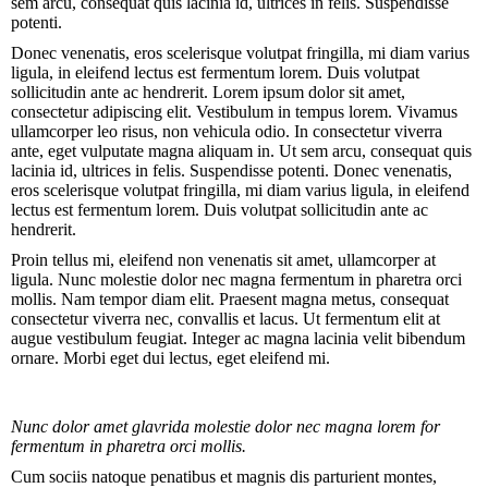
sem arcu, consequat quis lacinia id, ultrices in felis. Suspendisse
potenti.
Donec venenatis, eros scelerisque volutpat fringilla, mi diam varius
ligula, in eleifend lectus est fermentum lorem. Duis volutpat
sollicitudin ante ac hendrerit. Lorem ipsum dolor sit amet,
consectetur adipiscing elit. Vestibulum in tempus lorem. Vivamus
ullamcorper leo risus, non vehicula odio. In consectetur viverra
ante, eget vulputate magna aliquam in. Ut sem arcu, consequat quis
lacinia id, ultrices in felis. Suspendisse potenti. Donec venenatis,
eros scelerisque volutpat fringilla, mi diam varius ligula, in eleifend
lectus est fermentum lorem. Duis volutpat sollicitudin ante ac
hendrerit.
Proin tellus mi, eleifend non venenatis sit amet, ullamcorper at
ligula. Nunc molestie dolor nec magna fermentum in pharetra orci
mollis. Nam tempor diam elit. Praesent magna metus, consequat
consectetur viverra nec, convallis et lacus. Ut fermentum elit at
augue vestibulum feugiat. Integer ac magna lacinia velit bibendum
ornare. Morbi eget dui lectus, eget eleifend mi.
Nunc dolor amet glavrida molestie dolor nec magna lorem for
fermentum in pharetra orci mollis.
Cum sociis natoque penatibus et magnis dis parturient montes,