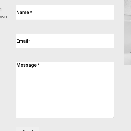
1,
own