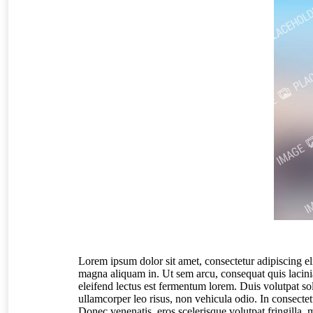
Lorem ipsum dolor sit amet, consectetur adipiscing el
magna aliquam in. Ut sem arcu, consequat quis lacinia i
eleifend lectus est fermentum lorem. Duis volutpat so
ullamcorper leo risus, non vehicula odio. In consectet
Donec venenatis, eros scelerisque volutpat fringilla, m