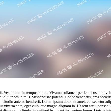
it. Vestibulum in tempus lorem. Vivamus ullamcorper leo risus, non vehi
d, ultrices in felis. Suspendisse potenti. Donec venenatis, eros sceleris
llicitudin ante ac hendrerit. Lorem ipsum dolor sit amet, consectetur ad
ur viverra ante, eget vulputate magna aliquam in. Ut sem arcu, consequat q
i diam varius ligula, in eleifend lectus est fermentum lorem. Duis volutp